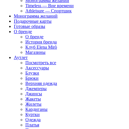
Монограмма желаний
Timeless — Вне времени
Athleisure — Спортшик
Монограмма желаний
Подарочные карты
Готовые образы
О бренде
О бренде
История бренда
Клуб Elena Mirò
Магазины
Аутлет
Посмотреть все
Аксессуары
Блузки
Брюки
Верхняя одежда
Джемперы
Джинсы
Жакеты
Жилеты
Кардиганы
Куртки
Одежда
Платья