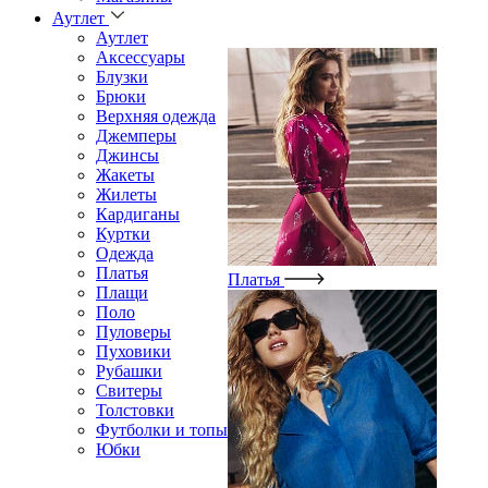
Аутлет
Аутлет
Аксессуары
Блузки
Брюки
Верхняя одежда
Джемперы
Джинсы
Жакеты
Жилеты
Кардиганы
Куртки
Одежда
Платья
Платья
Плащи
Поло
Пуловеры
Пуховики
Рубашки
Свитеры
Толстовки
Футболки и топы
Юбки