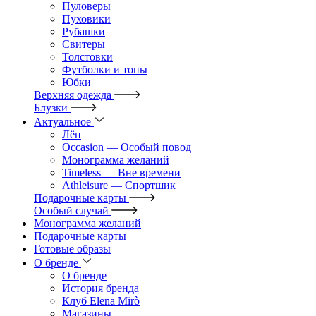
Пуловеры
Пуховики
Рубашки
Свитеры
Толстовки
Футболки и топы
Юбки
Верхняя одежда
Блузки
Актуальное
Лён
Occasion — Особый повод
Монограмма желаний
Timeless — Вне времени
Athleisure — Спортшик
Подарочные карты
Особый случай
Монограмма желаний
Подарочные карты
Готовые образы
О бренде
О бренде
История бренда
Клуб Elena Mirò
Магазины