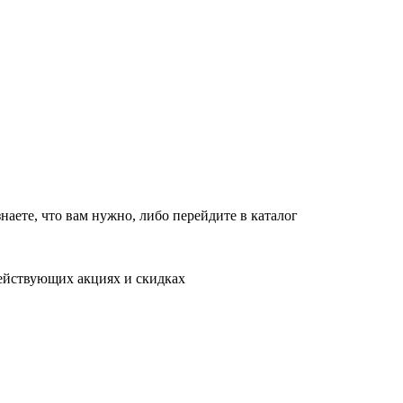
новляет работу в обычном режиме с 09:00 до 21:00
10:00 до 18:00
т
10:00 до 18:00
в обычном режиме
наете, что вам нужно, либо перейдите в каталог
действующих акциях и скидках