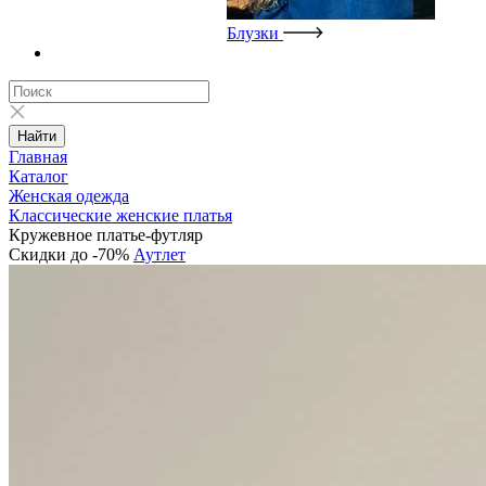
Блузки
Найти
Главная
Каталог
Женская одежда
Классические женские платья
Кружевное платье-футляр
Скидки до -70%
Аутлет