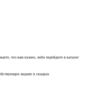
новляет работу в обычном режиме с 09:00 до 21:00
10:00 до 18:00
т
10:00 до 18:00
в обычном режиме
наете, что вам нужно, либо перейдите в каталог
действующих акциях и скидках