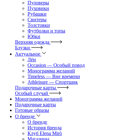
Пуловеры
Пуховики
Рубашки
Свитеры
Толстовки
Футболки и топы
Юбки
Верхняя одежда
Блузки
Актуальное
Лён
Occasion — Особый повод
Монограмма желаний
Timeless — Вне времени
Athleisure — Спортшик
Подарочные карты
Особый случай
Монограмма желаний
Подарочные карты
Готовые образы
О бренде
О бренде
История бренда
Клуб Elena Mirò
Магазины