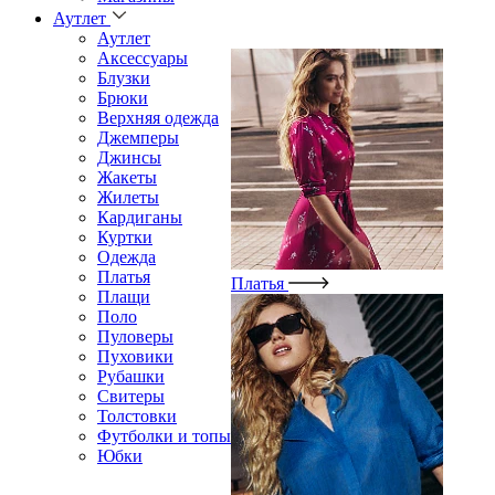
Аутлет
Аутлет
Аксессуары
Блузки
Брюки
Верхняя одежда
Джемперы
Джинсы
Жакеты
Жилеты
Кардиганы
Куртки
Одежда
Платья
Платья
Плащи
Поло
Пуловеры
Пуховики
Рубашки
Свитеры
Толстовки
Футболки и топы
Юбки