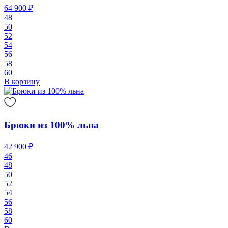
64 900 ₽
48
50
52
54
56
58
60
В корзину
Брюки из 100% льна
42 900 ₽
46
48
50
52
54
56
58
60