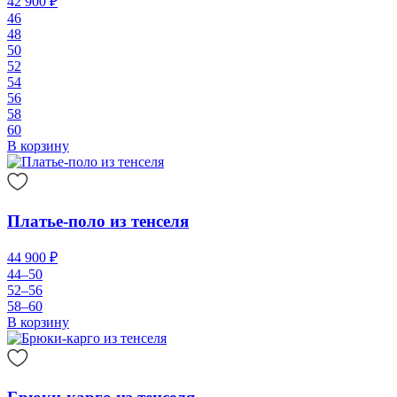
42 900 ₽
46
48
50
52
54
56
58
60
В корзину
Платье-поло из тенселя
44 900 ₽
44–50
52–56
58–60
В корзину