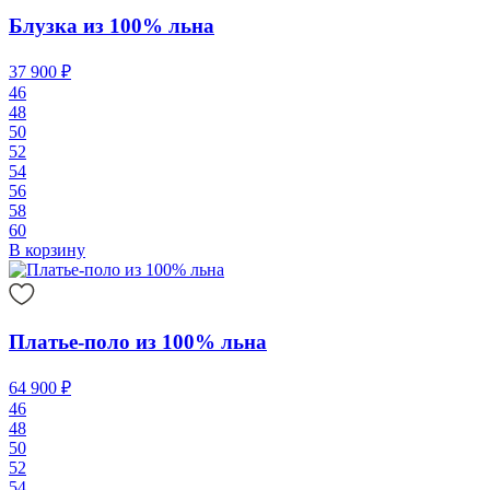
Блузка из 100% льна
37 900 ₽
46
48
50
52
54
56
58
60
В корзину
Платье-поло из 100% льна
64 900 ₽
46
48
50
52
54