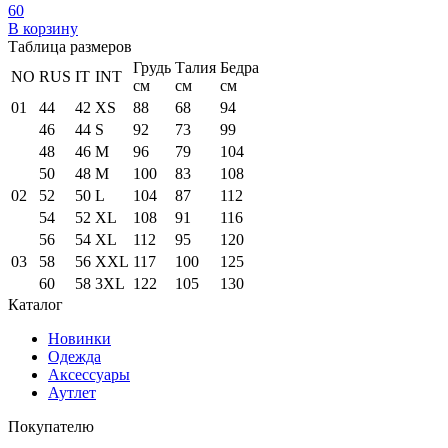
60
В корзину
Таблица размеров
Грудь
Талия
Бедра
NO
RUS
IT
INT
см
см
см
01
44
42
XS
88
68
94
46
44
S
92
73
99
48
46
M
96
79
104
50
48
M
100
83
108
02
52
50
L
104
87
112
54
52
XL
108
91
116
56
54
XL
112
95
120
03
58
56
XXL
117
100
125
60
58
3XL
122
105
130
Каталог
Новинки
Одежда
Аксессуары
Аутлет
Покупателю