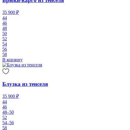
Брюки-карго из тенселя
35 900 ₽
44
46
48
50
52
54
56
58
В корзину
Блузка из тенселя
35 900 ₽
44
46
48–50
52
54–56
58