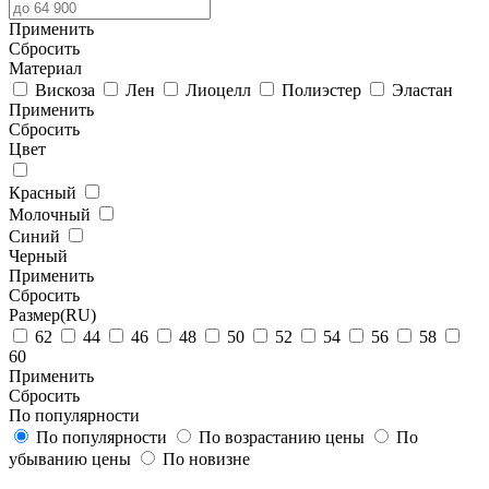
Применить
Cбросить
Материал
Вискоза
Лен
Лиоцелл
Полиэстер
Эластан
Применить
Cбросить
Цвет
Красный
Молочный
Синий
Черный
Применить
Cбросить
Размер(RU)
62
44
46
48
50
52
54
56
58
60
Применить
Cбросить
По популярности
По популярности
По возрастанию цены
По
убыванию цены
По новизне