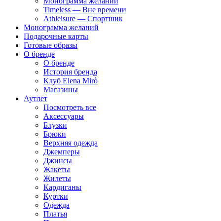
Монограмма желаний
Timeless — Вне времени
Athleisure — Спортшик
Монограмма желаний
Подарочные карты
Готовые образы
О бренде
О бренде
История бренда
Клуб Elena Mirò
Магазины
Аутлет
Посмотреть все
Аксессуары
Блузки
Брюки
Верхняя одежда
Джемперы
Джинсы
Жакеты
Жилеты
Кардиганы
Куртки
Одежда
Платья