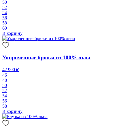
50
52
54
56
58
60
В корзину
Укороченные брюки из 100% льна
42 900 ₽
46
48
50
52
54
56
58
В корзину