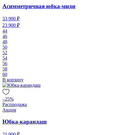
Асимметричная юбка-миди
33 900 ₽
23 900 ₽
44
46
48
50
52
54
56
58
60
В корзину
–25%
Распродажа
Акция
Юбка-карандаш
21 900 ₽