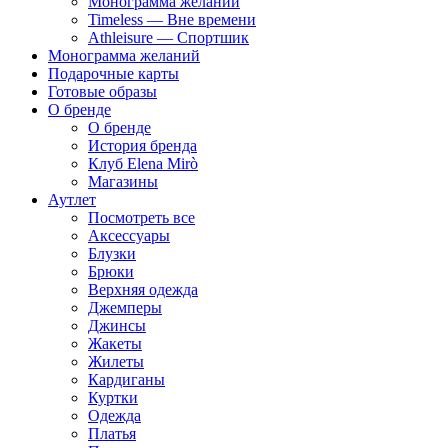
Монограмма желаний
Timeless — Вне времени
Athleisure — Спортшик
Монограмма желаний
Подарочные карты
Готовые образы
О бренде
О бренде
История бренда
Клуб Elena Mirò
Магазины
Аутлет
Посмотреть все
Аксессуары
Блузки
Брюки
Верхняя одежда
Джемперы
Джинсы
Жакеты
Жилеты
Кардиганы
Куртки
Одежда
Платья