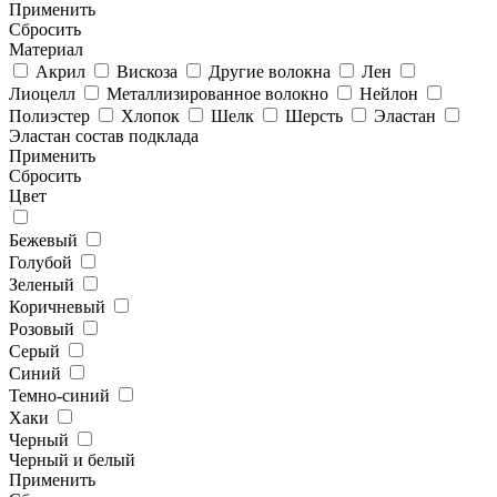
Применить
Cбросить
Материал
Акрил
Вискоза
Другие волокна
Лен
Лиоцелл
Металлизированное волокно
Нейлон
Полиэстер
Хлопок
Шелк
Шерсть
Эластан
Эластан состав подклада
Применить
Cбросить
Цвет
Бежевый
Голубой
Зеленый
Коричневый
Розовый
Серый
Синий
Темно-синий
Хаки
Черный
Черный и белый
Применить