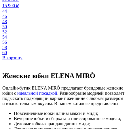
15 900 ₽
44
46
48
50
52
54
56
58
60
В корзину
Женские юбки ELENA MIRÒ
Онлайн-бутик ELENA MIRÒ предлагает брендовые женские
юбки с
идеальной посадкой
. Разнообразие моделей позволяет
подыскать подходящий вариант женщине с любым размером
и взыскательным вкусом. В нашем каталоге представлены:
Повседневные юбки длины макси и миди;
Вечерние юбки из бархата и плиссированные модели;
Деловые юбки-карандаш длины миди;
Джинсовые модели для спорт-шик и повседневного