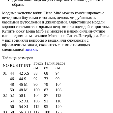
образа.
Модные женские юбки Elena Mirò можно комбинировать с
вечерними блузками и топами, деловыми рубашками,
базовыми футболками и джемперами. Однотонные модели
хорошо сочетаются с яркими вещами или одеждой с принтом.
Купить юбку Elena Mirò вы можете в нашем онлайн-бутике
или в одном из магазинов Москвы и Санкт-Петербурга. Если
у вас возникли вопросы о вещах или сложности с
оформлением заказа, свяжитесь с нами с помощью
специальной
заявки
.
Таблица размеров
Грудь
Талия
Бедра
NO
RUS
IT
INT
см
см
см
01
44
42
XS
88
68
94
46
44
S
92
73
99
48
46
M
96
79
104
50
48
M
100
83
108
02
52
50
L
104
87
112
54
52
XL
108
91
116
56
54
XL
112
95
120
03
58
56
XXL
117
100
125