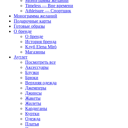
Монограмма желаний
Timeless — Вне времени
Athleisure — Спортшик
Монограмма желаний
Подарочные карты
Готовые образы
О бренде
О бренде
История бренда
Клуб Elena Mirò
Магазины
Аутлет
Посмотреть все
Аксессуары
Блузки
Брюки
Верхняя одежда
Джемперы
Джинсы
Жакеты
Жилеты
Кардиганы
Куртки
Одежда
Платья