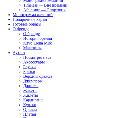
Монограмма желаний
Timeless — Вне времени
Athleisure — Спортшик
Монограмма желаний
Подарочные карты
Готовые образы
О бренде
О бренде
История бренда
Клуб Elena Mirò
Магазины
Аутлет
Посмотреть все
Аксессуары
Блузки
Брюки
Верхняя одежда
Джемперы
Джинсы
Жакеты
Жилеты
Кардиганы
Куртки
Одежда
Платья