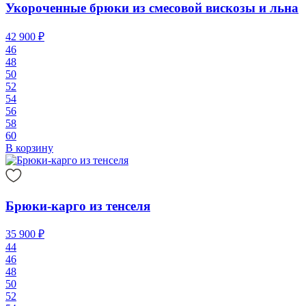
Укороченные брюки из смесовой вискозы и льна
42 900 ₽
46
48
50
52
54
56
58
60
В корзину
Брюки-карго из тенселя
35 900 ₽
44
46
48
50
52