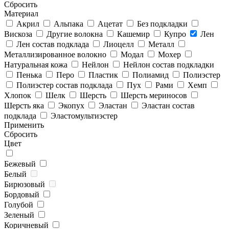
Cбросить
Материал
Акрил
Альпака
Ацетат
Без подкладки
Вискоза
Другие волокна
Кашемир
Купро
Лен
Лен состав подклада
Лиоцелл
Металл
Металлизированное волокно
Модал
Мохер
Натуральная кожа
Нейлон
Нейлон состав подкладки
Пенька
Перо
Пластик
Полиамид
Полиэстер
Полиэстер состав подклада
Пух
Рами
Хемп
Хлопок
Шелк
Шерсть
Шерсть мериносов
Шерсть яка
Экопух
Эластан
Эластан состав
подклада
Эластомультиэстер
Применить
Cбросить
Цвет
Бежевый
Белый
Бирюзовый
Бордовый
Голубой
Зеленый
Коричневый