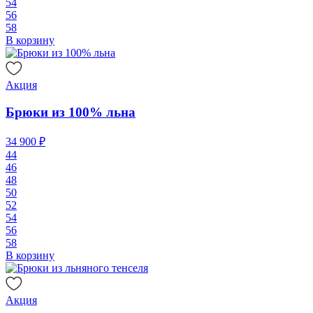
54
56
58
В корзину
Акция
Брюки из 100% льна
34 900 ₽
44
46
48
50
52
54
56
58
В корзину
Акция