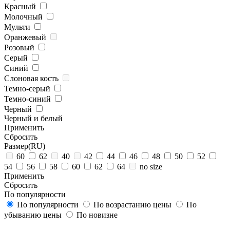
Красный
Молочный
Мульти
Оранжевый
Розовый
Серый
Синий
Слоновая кость
Темно-серый
Темно-синий
Черный
Черный и белый
Применить
Cбросить
Размер(RU)
60
62
40
42
44
46
48
50
52
54
56
58
60
62
64
no size
Применить
Cбросить
По популярности
По популярности
По возрастанию цены
По
убыванию цены
По новизне