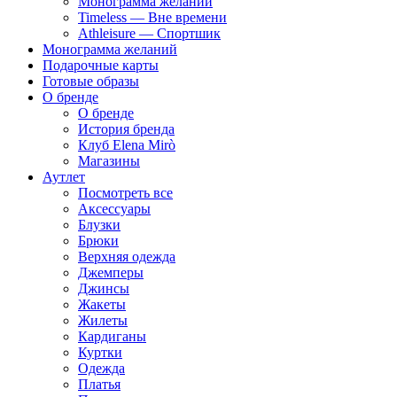
Монограмма желаний
Timeless — Вне времени
Athleisure — Спортшик
Монограмма желаний
Подарочные карты
Готовые образы
О бренде
О бренде
История бренда
Клуб Elena Mirò
Магазины
Аутлет
Посмотреть все
Аксессуары
Блузки
Брюки
Верхняя одежда
Джемперы
Джинсы
Жакеты
Жилеты
Кардиганы
Куртки
Одежда
Платья