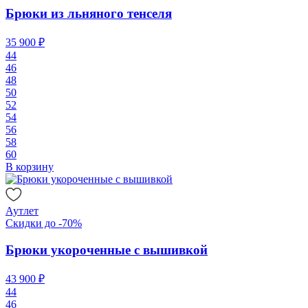
Брюки из льняного тенселя
35 900 ₽
44
46
48
50
52
54
56
58
60
В корзину
Аутлет
Скидки до -70%
Брюки укороченные с вышивкой
43 900 ₽
44
46