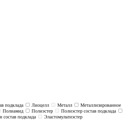
ав подклада
Лиоцелл
Металл
Металлизированное
Полиамид
Полиэстер
Полиэстер состав подклада
н состав подклада
Эластомультиэстер