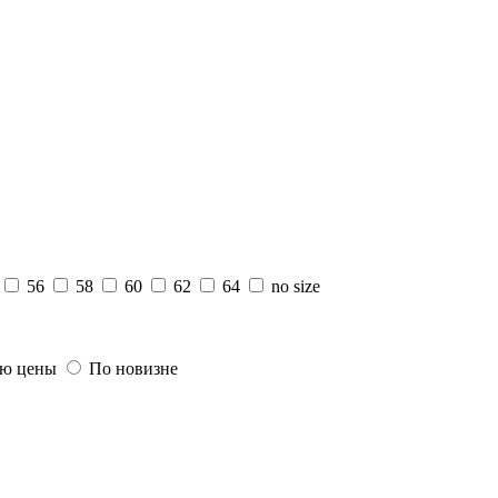
56
58
60
62
64
no size
ю цены
По новизне