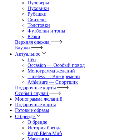
Пуловеры
Пуховики
Рубашки
Свитеры
Толстовки
Футболки и топы
Юбки
Верхняя одежда
Блузки
Актуальное
Лён
Occasion — Особый повод
Монограмма желаний
Timeless — Вне времени
Athleisure — Спортшик
Подарочные карты
Особый случай
Монограмма желаний
Подарочные карты
Готовые образы
О бренде
О бренде
История бренда
Клуб Elena Mirò
Магазины