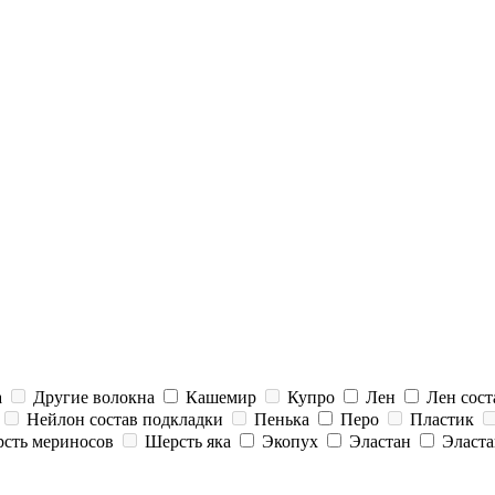
а
Другие волокна
Кашемир
Купро
Лен
Лен сост
Нейлон состав подкладки
Пенька
Перо
Пластик
сть мериносов
Шерсть яка
Экопух
Эластан
Эласта