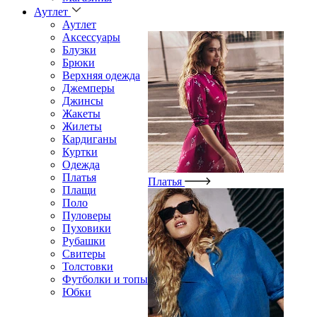
Аутлет
Аутлет
Аксессуары
Блузки
Брюки
Верхняя одежда
Джемперы
Джинсы
Жакеты
Жилеты
Кардиганы
Куртки
Одежда
Платья
Платья
Плащи
Поло
Пуловеры
Пуховики
Рубашки
Свитеры
Толстовки
Футболки и топы
Юбки