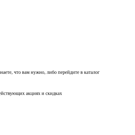
новляет работу в обычном режиме с 09:00 до 21:00
10:00 до 18:00
т
10:00 до 18:00
в обычном режиме
наете, что вам нужно, либо перейдите в каталог
действующих акциях и скидках