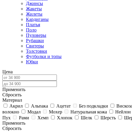
Джинсы
Жакеты
Жилеты
Кардиганы
Платья
Поло
Пуловеры
Рубашки
Свитеры
Толстовки
Футболки и топы
Юбки
Цена
Применить
Cбросить
Материал
Акрил
Альпака
Ацетат
Без подкладки
Вискоз
волокно
Модал
Мохер
Натуральная кожа
Нейлон
Пух
Рами
Хемп
Хлопок
Шелк
Шерсть
Шер
Применить
Cбросить