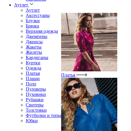
Аутлет
Аутлет
Аксессуары
Блузки
Брюки
Верхняя одежда
Джемперы
Джинсы
Жакеты
Жилеты
Кардиганы
Куртки
Одежда
Платья
Платья
Плащи
Поло
Пуловеры
Пуховики
Рубашки
Свитеры
Толстовки
Футболки и топы
Юбки