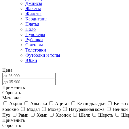
Джинсы
Жакеты
Жилеты
Кардиганы
Платья
Поло
Пуловеры
Рубашки
Свитеры
Толстовки
Футболки и топы
Юбки
Цена
Применить
Cбросить
Материал
Акрил
Альпака
Ацетат
Без подкладки
Вискоз
волокно
Модал
Мохер
Натуральная кожа
Нейлон
Пух
Рами
Хемп
Хлопок
Шелк
Шерсть
Шер
Применить
Cбросить