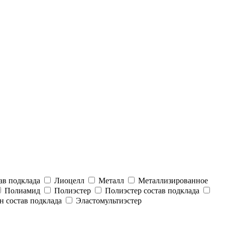
ав подклада
Лиоцелл
Металл
Металлизированное
Полиамид
Полиэстер
Полиэстер состав подклада
н состав подклада
Эластомультиэстер