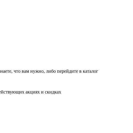
новляет работу в обычном режиме с 09:00 до 21:00
10:00 до 18:00
т
10:00 до 18:00
в обычном режиме
наете, что вам нужно, либо перейдите в каталог
действующих акциях и скидках