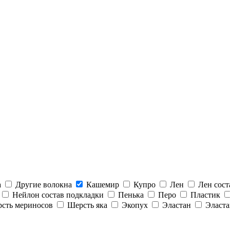
а
Другие волокна
Кашемир
Купро
Лен
Лен сост
Нейлон состав подкладки
Пенька
Перо
Пластик
сть мериносов
Шерсть яка
Экопух
Эластан
Эласта