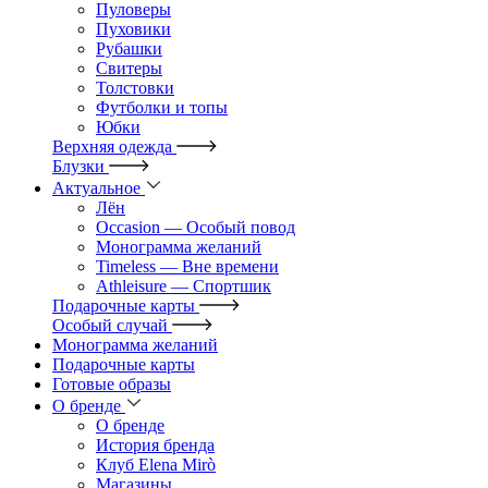
Пуловеры
Пуховики
Рубашки
Свитеры
Толстовки
Футболки и топы
Юбки
Верхняя одежда
Блузки
Актуальное
Лён
Occasion — Особый повод
Монограмма желаний
Timeless — Вне времени
Athleisure — Спортшик
Подарочные карты
Особый случай
Монограмма желаний
Подарочные карты
Готовые образы
О бренде
О бренде
История бренда
Клуб Elena Mirò
Магазины