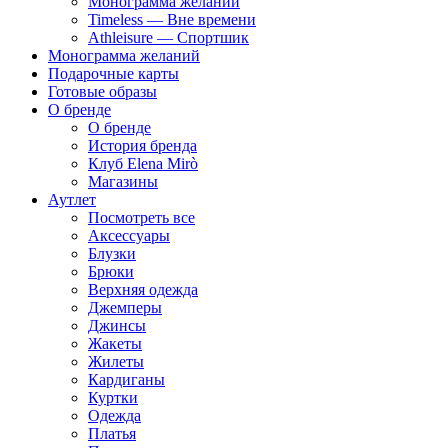
Монограмма желаний
Timeless — Вне времени
Athleisure — Спортшик
Монограмма желаний
Подарочные карты
Готовые образы
О бренде
О бренде
История бренда
Клуб Elena Mirò
Магазины
Аутлет
Посмотреть все
Аксессуары
Блузки
Брюки
Верхняя одежда
Джемперы
Джинсы
Жакеты
Жилеты
Кардиганы
Куртки
Одежда
Платья