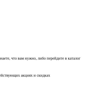
новляет работу в обычном режиме с 09:00 до 21:00
10:00 до 18:00
т
10:00 до 18:00
в обычном режиме
наете, что вам нужно, либо перейдите в каталог
действующих акциях и скидках