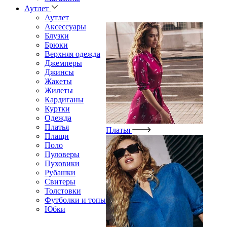
Аутлет
Аутлет
Аксессуары
Блузки
Брюки
Верхняя одежда
Джемперы
Джинсы
Жакеты
Жилеты
Кардиганы
Куртки
Одежда
Платья
Платья
Плащи
Поло
Пуловеры
Пуховики
Рубашки
Свитеры
Толстовки
Футболки и топы
Юбки