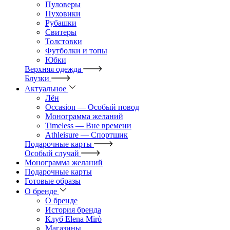
Пуловеры
Пуховики
Рубашки
Свитеры
Толстовки
Футболки и топы
Юбки
Верхняя одежда
Блузки
Актуальное
Лён
Occasion — Особый повод
Монограмма желаний
Timeless — Вне времени
Athleisure — Спортшик
Подарочные карты
Особый случай
Монограмма желаний
Подарочные карты
Готовые образы
О бренде
О бренде
История бренда
Клуб Elena Mirò
Магазины