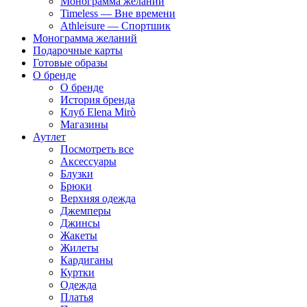
Монограмма желаний
Timeless — Вне времени
Athleisure — Спортшик
Монограмма желаний
Подарочные карты
Готовые образы
О бренде
О бренде
История бренда
Клуб Elena Mirò
Магазины
Аутлет
Посмотреть все
Аксессуары
Блузки
Брюки
Верхняя одежда
Джемперы
Джинсы
Жакеты
Жилеты
Кардиганы
Куртки
Одежда
Платья