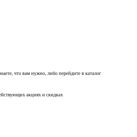
новляет работу в обычном режиме с 09:00 до 21:00
10:00 до 18:00
т
10:00 до 18:00
в обычном режиме
наете, что вам нужно, либо перейдите в каталог
действующих акциях и скидках