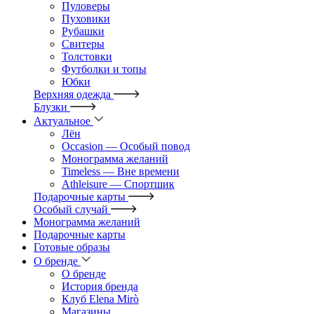
Пуловеры
Пуховики
Рубашки
Свитеры
Толстовки
Футболки и топы
Юбки
Верхняя одежда
Блузки
Актуальное
Лён
Occasion — Особый повод
Монограмма желаний
Timeless — Вне времени
Athleisure — Спортшик
Подарочные карты
Особый случай
Монограмма желаний
Подарочные карты
Готовые образы
О бренде
О бренде
История бренда
Клуб Elena Mirò
Магазины