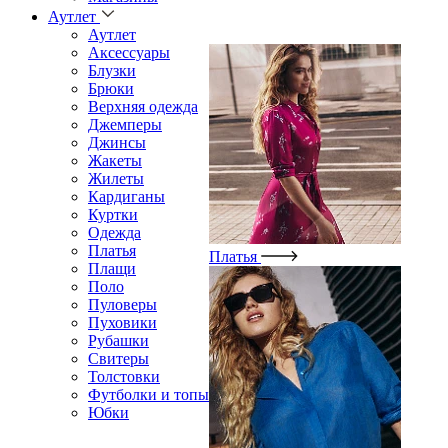
Аутлет
Аутлет
Аксессуары
Блузки
Брюки
Верхняя одежда
Джемперы
Джинсы
Жакеты
Жилеты
Кардиганы
Куртки
Одежда
Платья
Платья
Плащи
Поло
Пуловеры
Пуховики
Рубашки
Свитеры
Толстовки
Футболки и топы
Юбки