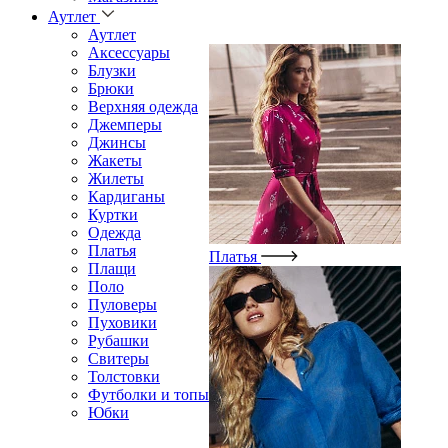
Аутлет
Аутлет
Аксессуары
Блузки
Брюки
Верхняя одежда
Джемперы
Джинсы
Жакеты
Жилеты
Кардиганы
Куртки
Одежда
Платья
Платья
Плащи
Поло
Пуловеры
Пуховики
Рубашки
Свитеры
Толстовки
Футболки и топы
Юбки