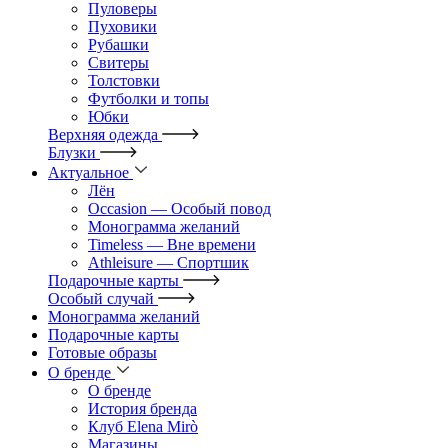
Пуловеры
Пуховики
Рубашки
Свитеры
Толстовки
Футболки и топы
Юбки
Верхняя одежда
Блузки
Актуальное
Лён
Occasion — Особый повод
Монограмма желаний
Timeless — Вне времени
Athleisure — Спортшик
Подарочные карты
Особый случай
Монограмма желаний
Подарочные карты
Готовые образы
О бренде
О бренде
История бренда
Клуб Elena Mirò
Магазины