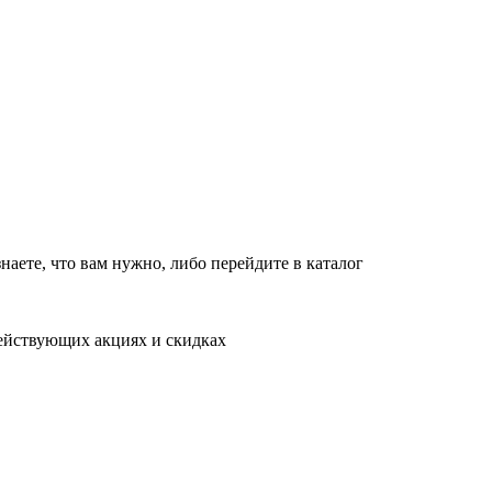
новляет работу в обычном режиме с 09:00 до 21:00
10:00 до 18:00
т
10:00 до 18:00
в обычном режиме
наете, что вам нужно, либо перейдите в каталог
действующих акциях и скидках