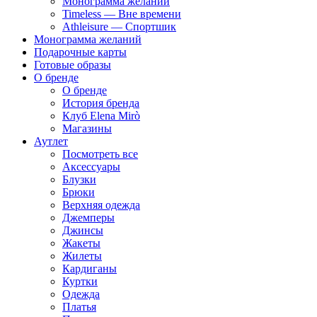
Монограмма желаний
Timeless — Вне времени
Athleisure — Спортшик
Монограмма желаний
Подарочные карты
Готовые образы
О бренде
О бренде
История бренда
Клуб Elena Mirò
Магазины
Аутлет
Посмотреть все
Аксессуары
Блузки
Брюки
Верхняя одежда
Джемперы
Джинсы
Жакеты
Жилеты
Кардиганы
Куртки
Одежда
Платья