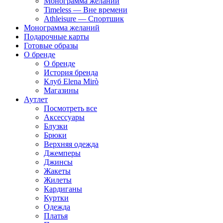
Монограмма желаний
Timeless — Вне времени
Athleisure — Спортшик
Монограмма желаний
Подарочные карты
Готовые образы
О бренде
О бренде
История бренда
Клуб Elena Mirò
Магазины
Аутлет
Посмотреть все
Аксессуары
Блузки
Брюки
Верхняя одежда
Джемперы
Джинсы
Жакеты
Жилеты
Кардиганы
Куртки
Одежда
Платья