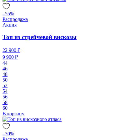
–55%
Распродажа
Акция
Топ из стрейчевой вискозы
22 900 ₽
9 900 ₽
44
46
48
50
52
54
56
58
60
В корзину
–30%
Распродажа