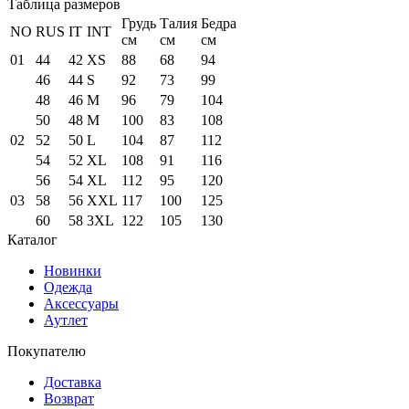
Таблица размеров
Грудь
Талия
Бедра
NO
RUS
IT
INT
см
см
см
01
44
42
XS
88
68
94
46
44
S
92
73
99
48
46
M
96
79
104
50
48
M
100
83
108
02
52
50
L
104
87
112
54
52
XL
108
91
116
56
54
XL
112
95
120
03
58
56
XXL
117
100
125
60
58
3XL
122
105
130
Каталог
Новинки
Одежда
Аксессуары
Аутлет
Покупателю
Доставка
Возврат