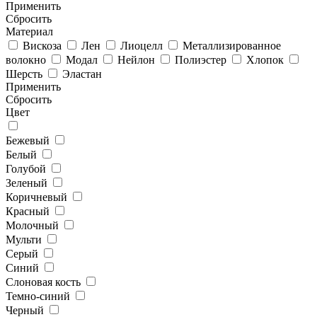
Применить
Cбросить
Материал
Вискоза
Лен
Лиоцелл
Металлизированное
волокно
Модал
Нейлон
Полиэстер
Хлопок
Шерсть
Эластан
Применить
Cбросить
Цвет
Бежевый
Белый
Голубой
Зеленый
Коричневый
Красный
Молочный
Мульти
Серый
Синий
Слоновая кость
Темно-синий
Черный