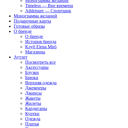
Монограмма желаний
Timeless — Вне времени
Athleisure — Спортшик
Монограмма желаний
Подарочные карты
Готовые образы
О бренде
О бренде
История бренда
Клуб Elena Mirò
Магазины
Аутлет
Посмотреть все
Аксессуары
Блузки
Брюки
Верхняя одежда
Джемперы
Джинсы
Жакеты
Жилеты
Кардиганы
Куртки
Одежда
Платья