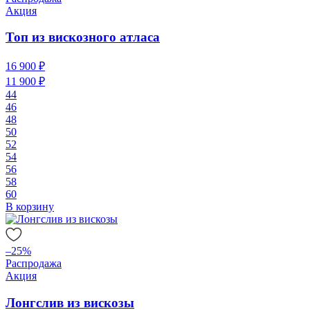
Акция
Топ из вискозного атласа
16 900 ₽
11 900 ₽
44
46
48
50
52
54
56
58
60
В корзину
–25%
Распродажа
Акция
Лонгслив из вискозы