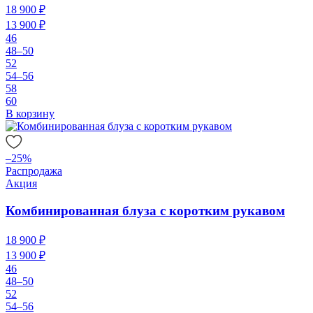
18 900 ₽
13 900 ₽
46
48–50
52
54–56
58
60
В корзину
–25%
Распродажа
Акция
Комбинированная блуза с коротким рукавом
18 900 ₽
13 900 ₽
46
48–50
52
54–56